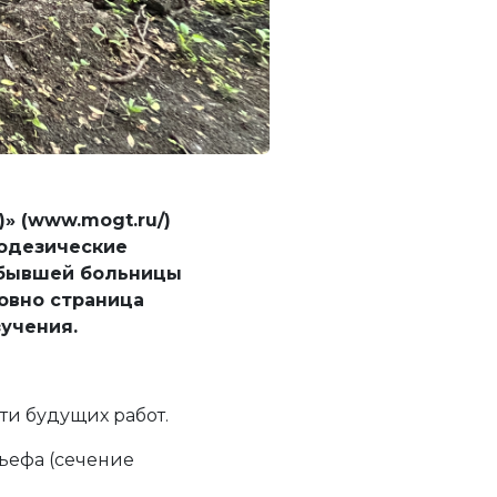
» (www.mogt.ru/)
еодезические
 бывшей больницы
овно страница
учения.
ти будущих работ.
ьефа (сечение