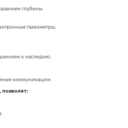
казанием глубины
ектронные тахеометры,
ношением к наследию.
емные коммуникации.
 позволят:
.