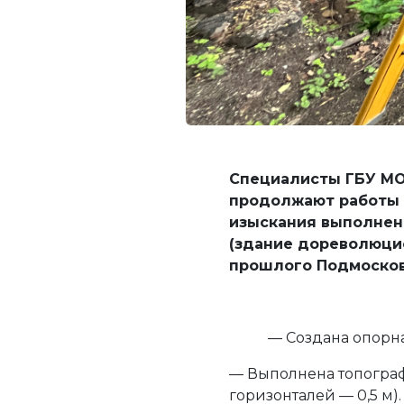
Специалисты ГБУ МО 
продолжают работы 
изыскания выполнен
(здание дореволюцио
прошлого Подмосковь
— Создана опорна
— Выполнена топограф
горизонталей — 0,5 м).