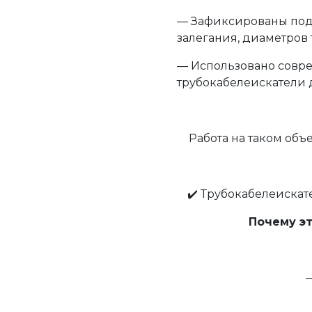
— Зафиксированы под
залегания, диаметров 
— Использовано совре
трубокабелеискатели
Работа на таком объ
✔️ Трубокабелеиска
Почему эт