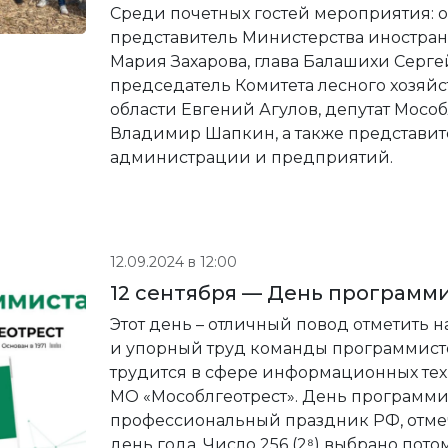
Среди почетных гостей мероприятия:
представитель Министерства иностра
Мария Захарова, глава Балашихи Серге
председатель Комитета лесного хозяй
области Евгений Агулов, депутат Мос
Владимир Шапкин, а также представи
администрации и предприятий.
12.09.2024 в 12:00
12 сентября — День программи
Этот день – отличный повод отметить
и упорный труд команды программистов
трудится в сфере информационных тех
МО «Мособлгеотрест». День программи
профессиональный праздник РФ, отме
день года. Число 256 (2⁸) выбрано потом