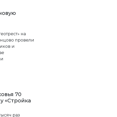
новую
геотрест» на
инцово провели
иков и
ае
ии
овья 70
су «Стройка
тысяч раз