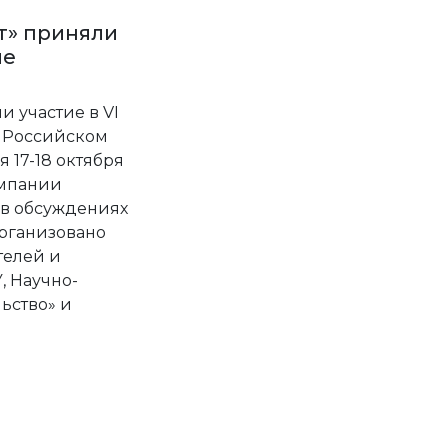
т» приняли
ме
 участие в VI
I Российском
 17-18 октября
омпании
 в обсуждениях
рганизовано
елей и
, Научно-
ьство» и