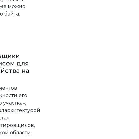
рые можно
 байта.
овщики
исом для
йства на
ментов
жности его
участка»,
блархитектурой
стал
ктировщиков,
ой области.