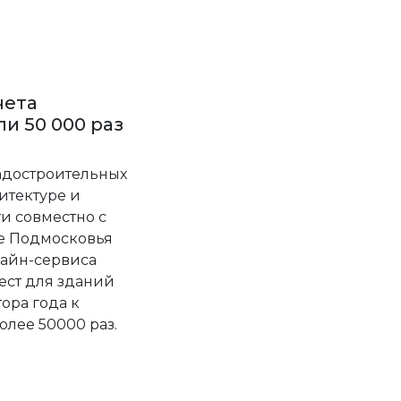
чета
и 50 000 раз
адостроительных
итектуре и
и совместно с
ле Подмосковья
лайн-сервиса
ест для зданий
ора года к
олее 50000 раз.