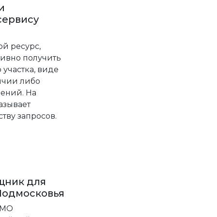
и
сервису
ой ресурс,
ивно получить
участка, виде
ичии либо
ений. На
азывает
тву запросов.
щник для
Подмосковья
 МО