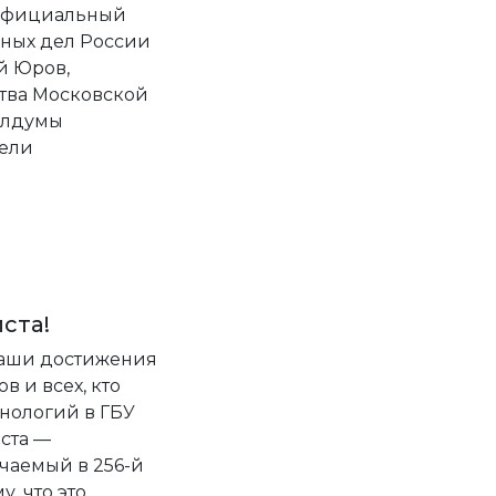
 официальный
нных дел России
й Юров,
ства Московской
облдумы
тели
ста!
 наши достижения
 и всех, кто
нологий в ГБУ
ста —
чаемый в 256-й
у, что это