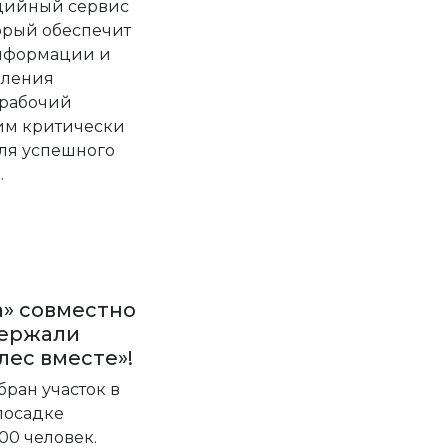
едийный сервис
орый обеспечит
информации и
вления
 рабочий
им критически
ля успешного
.
» совместно
держали
лес вместе»!
бран участок в
посадке
00 человек.